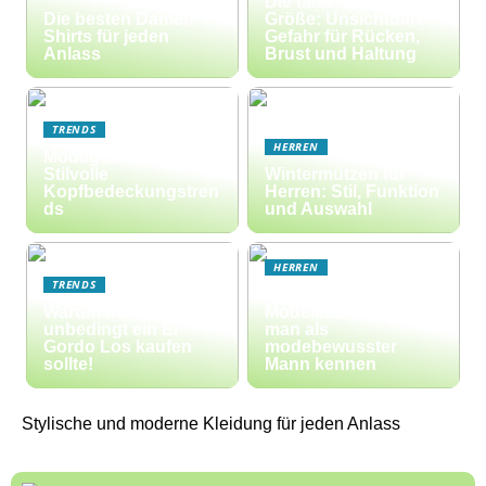
Die falsche BH-
Die besten Damen
Größe: Unsichtbare
Shirts für jeden
Gefahr für Rücken,
Anlass
Brust und Haltung
TRENDS
HERREN
Modeguide Für
Stilvolle
Wintermützen für
Kopfbedeckungstren
Herren: Stil, Funktion
ds
und Auswahl
HERREN
TRENDS
Diese Männer-
Warum man
Modelabels sollte
unbedingt ein El
man als
Gordo Los kaufen
modebewusster
sollte!
Mann kennen
Stylische und moderne Kleidung für jeden Anlass