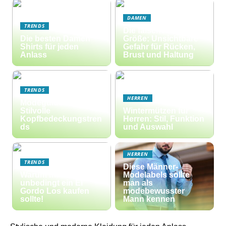
DAMEN
TRENDS
Die falsche BH-
Die besten Damen
Größe: Unsichtbare
Shirts für jeden
Gefahr für Rücken,
Anlass
Brust und Haltung
TRENDS
HERREN
Modeguide Für
Stilvolle
Wintermützen für
Kopfbedeckungstren
Herren: Stil, Funktion
ds
und Auswahl
HERREN
TRENDS
Diese Männer-
Warum man
Modelabels sollte
unbedingt ein El
man als
Gordo Los kaufen
modebewusster
sollte!
Mann kennen