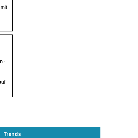
 mit
n ·
auf
Trends