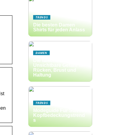
TRENDS
Die besten Damen
Shirts für jeden Anlass
DAMEN
Die falsche BH-Größe:
Unsichtbare Gefahr für
Rücken, Brust und
Haltung
st
TRENDS
nen
Modeguide Für Stilvolle
Kopfbedeckungstrend
s