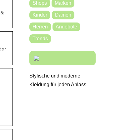
Shops
Marken
 &
Kinder
Damen
Herren
Angebote
Trends
der
Stylische und moderne
Kleidung für jeden Anlass