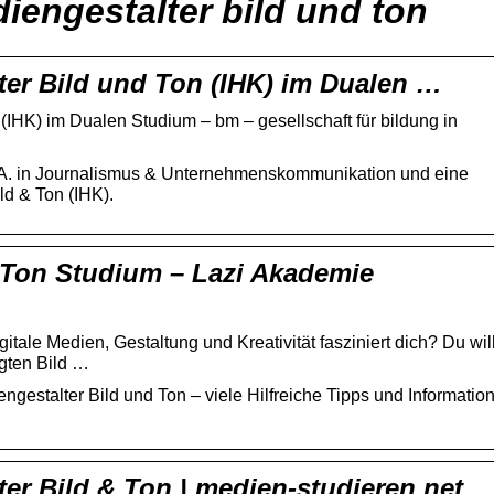
iengestalter bild und ton
er Bild und Ton (IHK) im Dualen …
(IHK) im Dualen Studium – bm – gesellschaft für bildung in
.A. in Journalismus & Unternehmenskommunikation und eine
ld & Ton (IHK).
 Ton Studium – Lazi Akademie
tale Medien, Gestaltung und Kreativität fasziniert dich? Du will
gten Bild …
gestalter Bild und Ton – viele Hilfreiche Tipps und Informatio
er Bild & Ton | medien-studieren.net