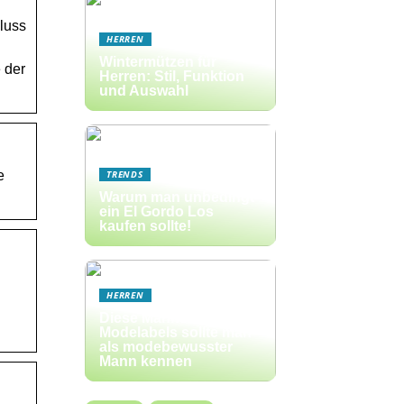
hluss
HERREN
Wintermützen für
 der
Herren: Stil, Funktion
und Auswahl
e
TRENDS
Warum man unbedingt
ein El Gordo Los
kaufen sollte!
HERREN
Diese Männer-
Modelabels sollte man
als modebewusster
Mann kennen