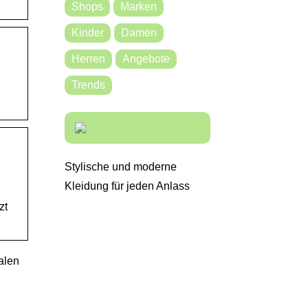
Shops
Marken
Kinder
Damen
Herren
Angebote
Trends
Stylische und moderne
Kleidung für jeden Anlass
zt
alen