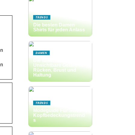
TRENDS
Die besten Damen
Shirts für jeden Anlass
en
DAMEN
Die falsche BH-Größe:
en
Unsichtbare Gefahr für
Rücken, Brust und
Haltung
TRENDS
Modeguide Für Stilvolle
Kopfbedeckungstrend
s